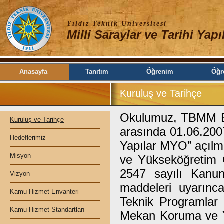
Yıldız Teknik Üniversitesi
Milli Saraylar ve Tarihi Yap
Anasayfa
Tanıtım
Öğrenim
Öğre
Kuruluş ve Tarihçe
Okulumuz, TBMM Baş
Kuruluş ve Tarihçe
arasında 01.06.2007
Hedeflerimiz
Yapılar MYO” açılm
Misyon
ve Yükseköğretim G
2547 sayılı Kanun
Vizyon
maddeleri uyarınca
Kamu Hizmet Envanteri
Teknik Programlar
Kamu Hizmet Standartları
Mekan Koruma ve Ye