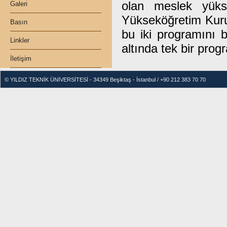
olan meslek yükse
Galeri
Yükseköğretim Kuru
Basın
bu iki programını 
Linkler
altında tek bir pro
İletişim
© YILDIZ TEKNİK ÜNİVERSİTESİ - 34349 Beşiktaş - İstanbul / +90 212 383 70 70